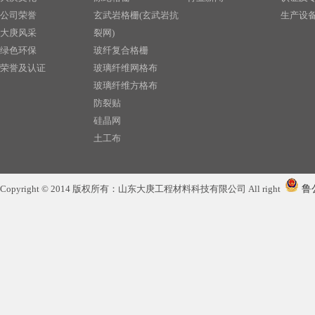
公司荣誉
玄武岩格栅(玄武岩抗
生产设
大庚风采
裂网)
绿色环保
玻纤复合格栅
荣誉及认证
玻璃纤维网格布
玻璃纤维方格布
防裂贴
硅晶网
土工布
土工膜
土工格室
Copyright © 2014 版权所有：山东大庚工程材料科技有限公司 All right
鲁公
塑料双向格栅
玻璃纤维短切毡
玻璃纤维纱线
塑料单向格栅
排水板
复合土工膜
塑料排水板
防水毯