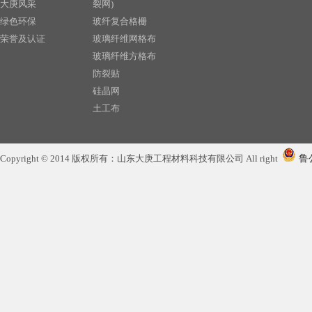
大庚风采
裂网)
绿色环保
玻纤复合格栅
荣誉及认证
玻璃纤维网格布
玻璃纤维方格布
防裂贴
硅晶网
土工布
聚丙烯长丝针刺土工布
土工膜
Copyright © 2014 版权所有：山东大庚工程材料科技有限公司 All right
鲁公
土工格室
塑料双向格栅
玻璃纤维短切毡
玻璃纤维纱线
塑料单向格栅
排水板
复合土工膜
塑料排水板
防水毯