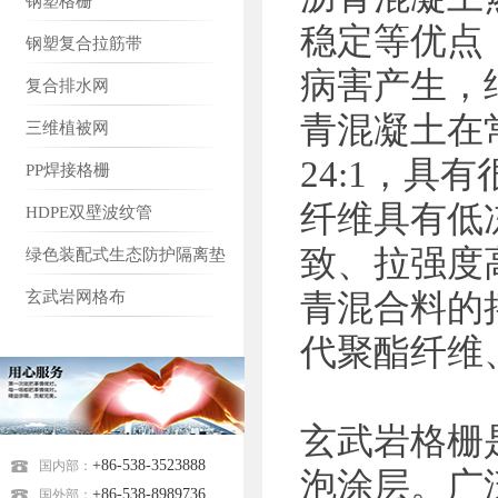
钢塑格栅
稳定等优点
钢塑复合拉筋带
病害产生，
复合排水网
青混凝土在
三维植被网
24:1，具
PP焊接格栅
纤维具有低冻
HDPE双壁波纹管
致、拉强度
绿色装配式生态防护隔离垫
青混合料的
玄武岩网格布
代聚酯纤维
玄武岩格栅
+86-538-3523888
国内部：
泡涂层。广
+86-538-8989736
国外部：