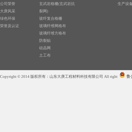
公司荣誉
玄武岩格栅(玄武岩抗
生产设
大庚风采
裂网)
绿色环保
玻纤复合格栅
荣誉及认证
玻璃纤维网格布
玻璃纤维方格布
防裂贴
硅晶网
土工布
土工膜
土工格室
Copyright © 2014 版权所有：山东大庚工程材料科技有限公司 All right
鲁公
塑料双向格栅
玻璃纤维短切毡
玻璃纤维纱线
塑料单向格栅
排水板
复合土工膜
塑料排水板
防水毯