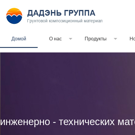
Домой
О нас
Продукты
Но
инженерно - технических ма