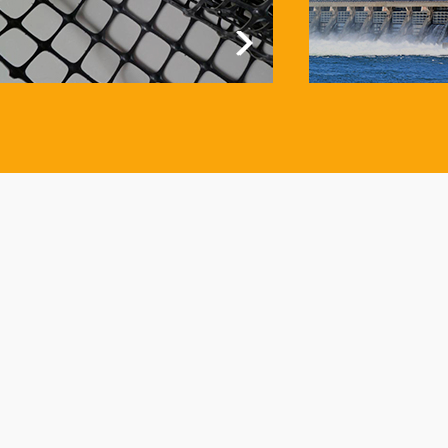
Продукты
О нас
> ГЕОСЕТКА
> O ДАДЭНЬ
> ГЕОПОЛОТНО
> Культура компании
> ГЕОМЕМБРАНА
> Компания честь
> ОБЪЁМНАЯ ГЕОРЕШЕТКА
> ДАДЭНЬ стиль
> БЕНТОНИТОВЫЕ МАТЫ
> Охрана окружающей среды
> 3D ГЕОМАТ
> Честь и интеллектуальной
> ДРЕНАЖНЫЙ МАТЕРИАЛ
собственности
> ГАБИОН