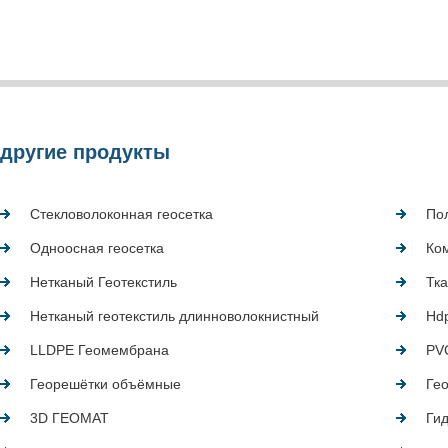
другие продукты
Стекловолоконная геосетка
По
Одноосная геосетка
Ком
Нетканый Геотекстиль
Тка
Нетканый геотекстиль длинноволокнистный
Hd
LLDPE Геомембрана
PV
Георешётки объёмные
Ге
3D ГЕОМАТ
Ги