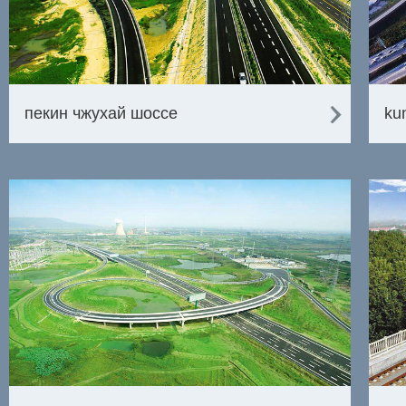
пекин чжухай шоссе
ku