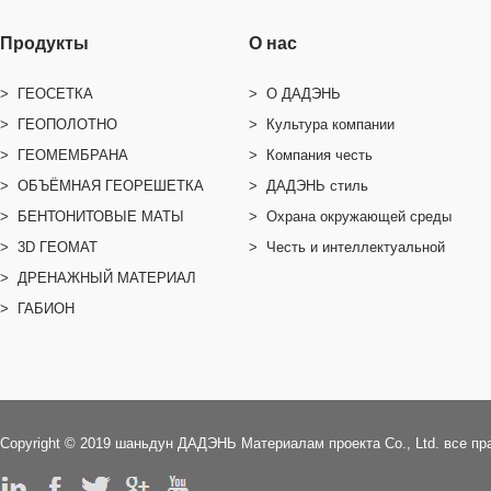
Продукты
О нас
> ГЕОСЕТКА
> O ДАДЭНЬ
> ГЕОПОЛОТНО
> Культура компании
> ГЕОМЕМБРАНА
> Компания честь
> ОБЪЁМНАЯ ГЕОРЕШЕТКА
> ДАДЭНЬ стиль
> БЕНТОНИТОВЫЕ МАТЫ
> Охрана окружающей среды
> 3D ГЕОМАТ
> Честь и интеллектуальной
> ДРЕНАЖНЫЙ МАТЕРИАЛ
собственности
> ГАБИОН
Copyright © 2019 шаньдун ДАДЭНЬ Mатериалам проекта Co., Ltd. все п