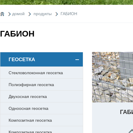
домой
продукты
ГАБИОН
ГАБИОН
ГЕОСЕТКА
Стекловолоконная геосетка
Полиэфирная геосетка
Двухосная геосетка
Одноосная геосетка
ГАБ
Композитная геосетка
Композитная геосетка