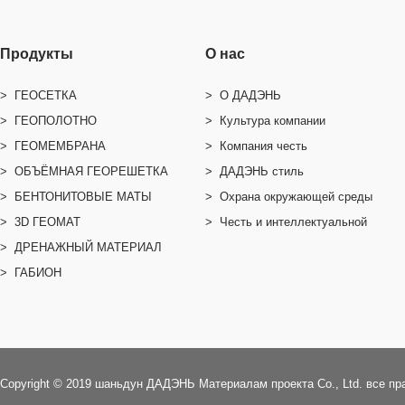
Продукты
О нас
> ГЕОСЕТКА
> O ДАДЭНЬ
> ГЕОПОЛОТНО
> Культура компании
> ГЕОМЕМБРАНА
> Компания честь
> ОБЪЁМНАЯ ГЕОРЕШЕТКА
> ДАДЭНЬ стиль
> БЕНТОНИТОВЫЕ МАТЫ
> Охрана окружающей среды
> 3D ГЕОМАТ
> Честь и интеллектуальной
> ДРЕНАЖНЫЙ МАТЕРИАЛ
собственности
> ГАБИОН
Copyright © 2019 шаньдун ДАДЭНЬ Mатериалам проекта Co., Ltd. все п