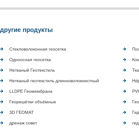
другие продукты
Стекловолоконная геосетка
По
Одноосная геосетка
Ком
Нетканый Геотекстиль
Тка
Нетканый геотекстиль длинноволокнистный
Hd
LLDPE Геомембрана
PV
Георешётки объёмные
Ге
3D ГЕОМАТ
Ги
дренаж совет
ги