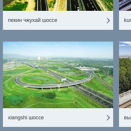
пекин чжухай шоссе
ku
xiangshi шоссе
вы