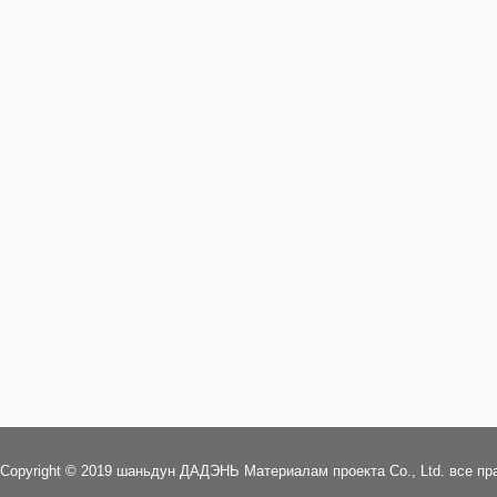
> ГЕОСЕТКА
> O ДАДЭНЬ
> ГЕОПОЛОТНО
> Культура компании
> ГЕОМЕМБРАНА
> Компания честь
> ОБЪЁМНАЯ ГЕОРЕШЕТКА
> ДАДЭНЬ стиль
> БЕНТОНИТОВЫЕ МАТЫ
> Охрана окружающей среды
> 3D ГЕОМАТ
> Честь и интеллектуальной
> ДРЕНАЖНЫЙ МАТЕРИАЛ
собственности
> ГАБИОН
Copyright © 2019 шаньдун ДАДЭНЬ Mатериалам проекта Co., Ltd. все п