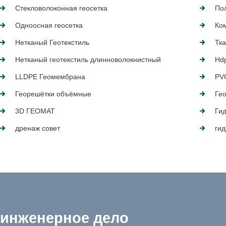
Стекловолоконная геосетка
По
Одноосная геосетка
Ком
Нетканый Геотекстиль
Тка
Нетканый геотекстиль длинноволокнистный
Hd
LLDPE Геомембрана
PV
Георешётки объёмные
Ге
3D ГЕОМАТ
Ги
дренаж совет
ги
инженерное дело