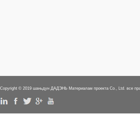
> 3D ГЕОМАТ
> Честь и интеллектуальной
> ДРЕНАЖНЫЙ МАТЕРИАЛ
собственности
> ГАБИОН
Copyright © 2019 шаньдун ДАДЭНЬ Mатериалам проекта Co., Ltd. все п