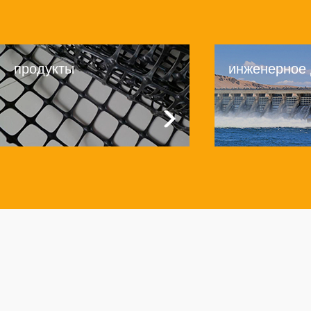
продукты
инженерное
Продукты
О нас
> ГЕОСЕТКА
> O ДАДЭНЬ
> ГЕОПОЛОТНО
> Культура компании
> ГЕОМЕМБРАНА
> Компания честь
> ОБЪЁМНАЯ ГЕОРЕШЕТКА
> ДАДЭНЬ стиль
> БЕНТОНИТОВЫЕ МАТЫ
> Охрана окружающей среды